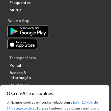
Frequentes
Mútua
Baixe o App
Transparência
Portal
Acesso à
Informação
Política de
Privacidade de
O Crea-AL e os cookies
Dados
Utilizamos cookies em conformidade com a
Lei nº 13.709, de
14 de agosto de 2018
. Eles também nos ajudam a melhorar o
Ouvidoria