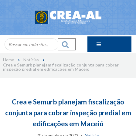
Skip
to
content
Home
Notícias
Crea e Semurb planejam fiscalização conjunta para cobrar
inspeção predial em edificações em Maceió
Crea e Semurb planejam fiscalização
conjunta para cobrar inspeção predial em
edificações em Maceió
20 de outubro de 2023
Notícias