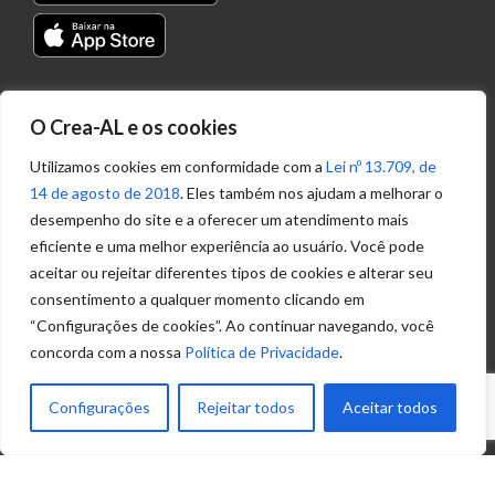
Transparência
O Crea-AL e os cookies
Portal
Acesso à
Utilizamos cookies em conformidade com a
Lei nº 13.709, de
Informação
14 de agosto de 2018
. Eles também nos ajudam a melhorar o
Política de
desempenho do site e a oferecer um atendimento mais
Privacidade de
eficiente e uma melhor experiência ao usuário. Você pode
Dados
aceitar ou rejeitar diferentes tipos de cookies e alterar seu
consentimento a qualquer momento clicando em
“Configurações de cookies”. Ao continuar navegando, você
Ouvidoria
concorda com a nossa
Política de Privacidade
.
(82) 2123 0864
ouvidoria@crea-al.org.br
Configurações
Rejeitar todos
Aceitar todos
Fale Conosco
(82) 2123 0866
atendimento@crea-al.org.br