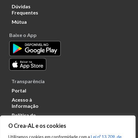
Dúvidas
Frequentes
Mútua
Baixe o App
Transparência
Portal
Acesso à
Informação
Política de
Privacidade de
O Crea-AL e os cookies
Dados
Utilizamos cookies em conformidade com a
Lei nº 13.709, de