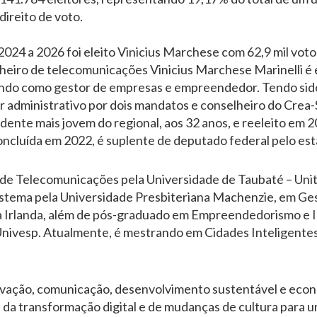
direito de voto.
2024 a 2026 foi eleito Vinicius Marchese com 62,9 mil vot
eiro de telecomunicações Vinicius Marchese Marinelli é 
ndo como gestor de empresas e empreendedor. Tendo sid
r administrativo por dois mandatos e conselheiro do Crea-S
dente mais jovem do regional, aos 32 anos, e reeleito em
oncluída em 2022, é suplente de deputado federal pelo es
e Telecomunicações pela Universidade de Taubaté – Unit
istema pela Universidade Presbiteriana Machenzie, em Ge
da Irlanda, além de pós-graduado em Empreendedorismo e 
nivesp. Atualmente, é mestrando em Cidades Inteligentes
vação, comunicação, desenvolvimento sustentável e econo
 da transformação digital e de mudanças de cultura para 