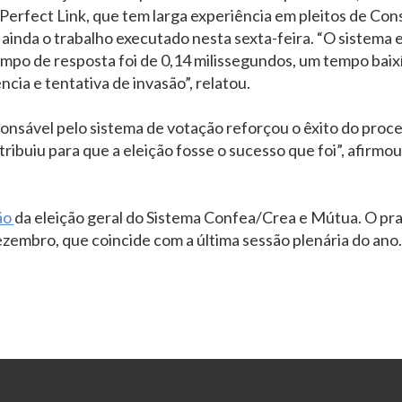
erfect Link, que tem larga experiência em pleitos de Cons
 ainda o trabalho executado nesta sexta-feira. “O sistema
tempo de resposta foi de 0,14 milissegundos, um tempo bai
cia e tentativa de invasão”, relatou.
onsável pelo sistema de votação reforçou o êxito do proce
ntribuiu para que a eleição fosse o sucesso que foi”, afirm
ão
da eleição geral do Sistema Confea/Crea e Mútua. O pr
ezembro, que coincide com a última sessão plenária do ano