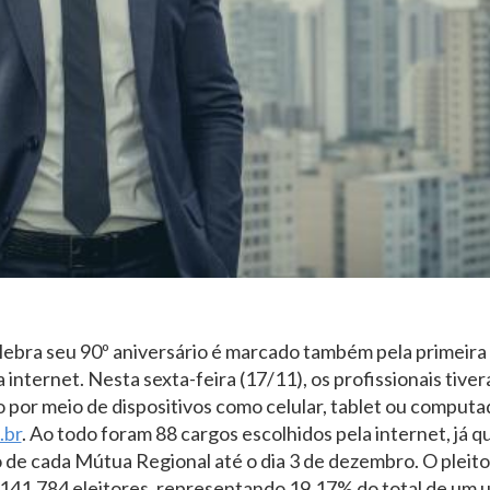
ebra seu 90º aniversário é marcado também pela primeira 
internet. Nesta sexta-feira (17/11), os profissionais tive
o por meio de dispositivos como celular, tablet ou computad
.br
. Ao todo foram 88 cargos escolhidos pela internet, já 
ro de cada Mútua Regional até o dia 3 de dezembro. O pleit
141.784 eleitores, representando 19,17% do total de um 