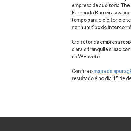
empresa de auditoria The P
Fernando Barreira avaliou
tempo para o eleitor e o 
nenhum tipo de intercorrên
O diretor da empresa resp
clara e tranquila e isso co
da Webvoto.
Confira o
mapa de apuraç
resultado é no dia 15 de d