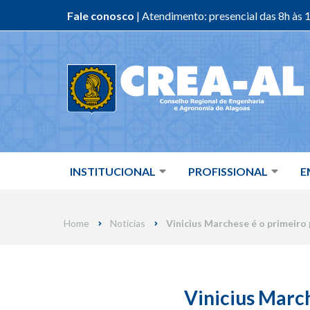
Fale conosco
| Atendimento: presencial das 8h às 1
Skip
to
content
INSTITUCIONAL
PROFISSIONAL
E
Home
Notícias
Vinicius Marchese é o primeiro
Vinicius March