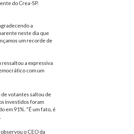
ente do Crea-SP.
o agradecendo a
sparente neste dia que
cançamos um recorde de
 ressaltou a expressiva
 democrático com um
 de votantes saltou de
os investidos foram
do em 91%. “É um fato, é
.
mo observou o CEO da