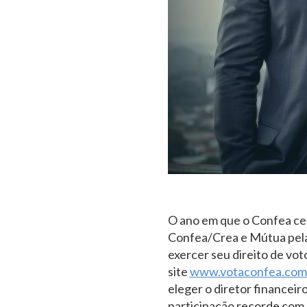
O ano em que o Confea cel
Confea/Crea e Mútua pela 
exercer seu direito de vot
site
www.votaconfea.com
eleger o diretor financei
participação recorde com 