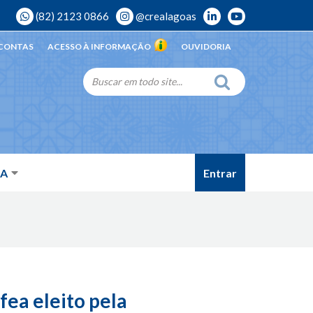
(82) 2123 0866
@crealagoas
 CONTAS
ACESSO À INFORMAÇÃO
OUVIDORIA
Entrar
DA
fea eleito pela