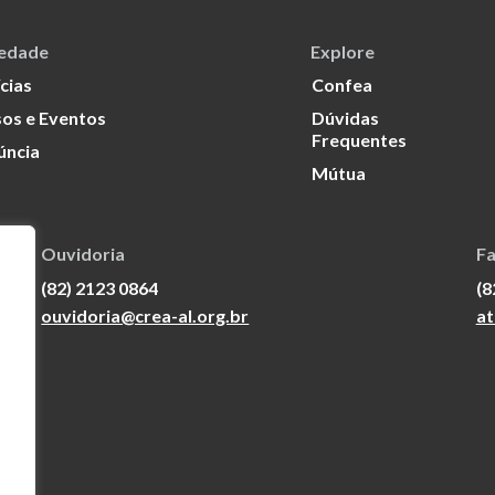
iedade
Explore
cias
Confea
os e Eventos
Dúvidas
Frequentes
úncia
Mútua
Ouvidoria
Fa
(82) 2123 0864
(8
ouvidoria@crea-al.org.br
at