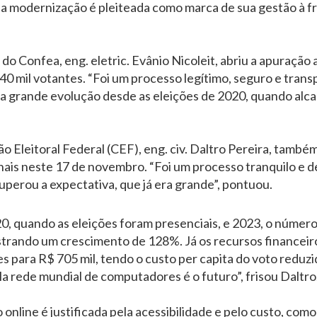
a modernização é pleiteada como marca de sua gestão à fr
do Confea, eng. eletric. Evânio Nicoleit, abriu a apuraçã
40 mil votantes. “Foi um processo legítimo, seguro e tran
ma grande evolução desde as eleições de 2020, quando al
Eleitoral Federal (CEF), eng. civ. Daltro Pereira, também
onais neste 17 de novembro. “Foi um processo tranquilo e
uperou a expectativa, que já era grande”, pontuou.
, quando as eleições foram presenciais, e 2023, o número
strando um crescimento de 128%. Já os recursos financeir
s para R$ 705 mil, tendo o custo per capita do voto reduzi
la rede mundial de computadores é o futuro”, frisou Daltro
online é justificada pela acessibilidade e pelo custo, co