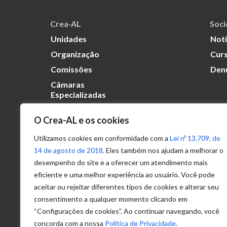
Crea-AL
Soc
Unidades
Notí
Organização
Curs
Comissões
Den
Câmaras
Especializadas
O Crea-AL e os cookies
Transparência
Portal
Utilizamos cookies em conformidade com a
Lei nº 13.709, de
Acesso à
14 de agosto de 2018
. Eles também nos ajudam a melhorar o
Informação
desempenho do site e a oferecer um atendimento mais
eficiente e uma melhor experiência ao usuário. Você pode
Política de
Privacidade de
aceitar ou rejeitar diferentes tipos de cookies e alterar seu
Dados
consentimento a qualquer momento clicando em
“Configurações de cookies”. Ao continuar navegando, você
concorda com a nossa
Política de Privacidade
.