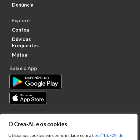
Denúncia
Explore
Confea
Dúvidas
Frequentes
Mútua
Baixe o App
Transparência
O Crea-AL e os cookies
Portal
Acesso à
Utilizamos cookies em conformidade com a
Lei nº 13.709, de