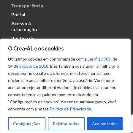
Transparência
Portal
Acesso à
Informação
Política de
Privacidade de
O Crea-AL e os cookies
Dados
Utilizamos cookies em conformidade com a
Lei nº 13.709, de
14 de agosto de 2018
. Eles também nos ajudam a melhorar o
Ouvidoria
desempenho do site e a oferecer um atendimento mais
(82) 2123 0864
eficiente e uma melhor experiência ao usuário. Você pode
ouvidoria@crea-al.org.br
aceitar ou rejeitar diferentes tipos de cookies e alterar seu
consentimento a qualquer momento clicando em
Fale Conosco
“Configurações de cookies”. Ao continuar navegando, você
(82) 2123 0866
concorda com a nossa
Política de Privacidade
.
atendimento@crea-al.org.br
Configurações
Rejeitar todos
Aceitar todos
© 2022 – Conselho Regional de Engenharia e