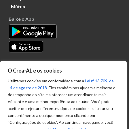
Mútua
Baixe o App
Transparência
O Crea-AL e os cookies
Portal
Acesso à
Utilizamos cookies em conformidade com a
Lei nº 13.709, de
Informação
14 de agosto de 2018
. Eles também nos ajudam a melhorar o
Política de
desempenho do site e a oferecer um atendimento mais
Privacidade de
eficiente e uma melhor experiência ao usuário. Você pode
Dados
aceitar ou rejeitar diferentes tipos de cookies e alterar seu
consentimento a qualquer momento clicando em
“Configurações de cookies”. Ao continuar navegando, você
Ouvidoria