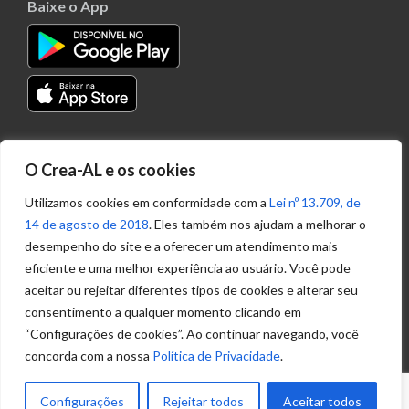
Baixe o App
Transparência
O Crea-AL e os cookies
Portal
Acesso à
Utilizamos cookies em conformidade com a
Lei nº 13.709, de
Informação
14 de agosto de 2018
. Eles também nos ajudam a melhorar o
Política de
desempenho do site e a oferecer um atendimento mais
Privacidade de
eficiente e uma melhor experiência ao usuário. Você pode
Dados
aceitar ou rejeitar diferentes tipos de cookies e alterar seu
consentimento a qualquer momento clicando em
“Configurações de cookies”. Ao continuar navegando, você
Ouvidoria
concorda com a nossa
Política de Privacidade
.
(82) 2123 0864
ouvidoria@crea-al.org.br
Configurações
Rejeitar todos
Aceitar todos