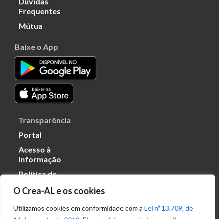
Dúvidas
Frequentes
Mútua
Baixe o App
Transparência
Portal
Acesso à
Informação
Política de
Privacidade de
O Crea-AL e os cookies
Dados
Utilizamos cookies em conformidade com a
Lei nº 13.709, de