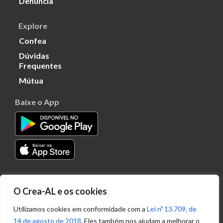
Denúncia
Explore
Confea
Dúvidas
Frequentes
Mútua
Baixe o App
Transparência
O Crea-AL e os cookies
Portal
Acesso à
Utilizamos cookies em conformidade com a
Lei nº 13.709, de
Informação
14 de agosto de 2018
. Eles também nos ajudam a melhorar o