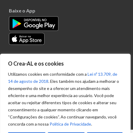
Baixe o App
Transparência
O Crea-AL e os cookies
Portal
Acesso à
Utilizamos cookies em conformidade com a
Lei nº 13.709, de
Informação
14 de agosto de 2018
. Eles também nos ajudam a melhorar o
Política de
desempenho do site e a oferecer um atendimento mais
Privacidade de
eficiente e uma melhor experiência ao usuário. Você pode
Dados
aceitar ou rejeitar diferentes tipos de cookies e alterar seu
consentimento a qualquer momento clicando em
“Configurações de cookies”. Ao continuar navegando, você
Ouvidoria
concorda com a nossa
Política de Privacidade
.
(82) 2123 0864