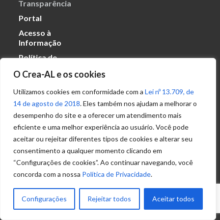
Transparência
Portal
Acesso à
Informação
Política de
Privacidade de
O Crea-AL e os cookies
Dados
Utilizamos cookies em conformidade com a
Lei nº 13.709, de
14 de agosto de 2018
. Eles também nos ajudam a melhorar o
Ouvidoria
desempenho do site e a oferecer um atendimento mais
(82) 2123 0864
eficiente e uma melhor experiência ao usuário. Você pode
ouvidoria@crea-al.org.br
aceitar ou rejeitar diferentes tipos de cookies e alterar seu
consentimento a qualquer momento clicando em
Fale Conosco
“Configurações de cookies”. Ao continuar navegando, você
(82) 2123 0866
concorda com a nossa
Política de Privacidade
.
atendimento@crea-al.org.br
Configurações
Rejeitar todos
Aceitar todos
© 2022 – Conselho Regional de Engenharia e
Agronomia de Alagoas