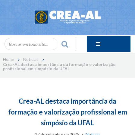
Skip
to
content
Home
Notícias
Crea-AL destaca importância da formação e valorização
profissional em simpósio da UFAL
Crea-AL destaca importância da
formação e valorização profissional em
simpósio da UFAL
17 de setembro de 2025
Notícias