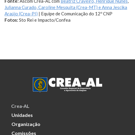
Fonte:
Ascom Crea-AL com
Beatriz Craveiro, Henrique Nunes
,
Julianna Curado, Caroline Mesquita (Crea-MT) e Anna Jescika
Araújo (Crea-PI)
| Equipe de Comunicação do 12º CNP
Fotos:
Sto Rei e Impacto/Confea
Crea-AL
Unidades
Organização
Comissões