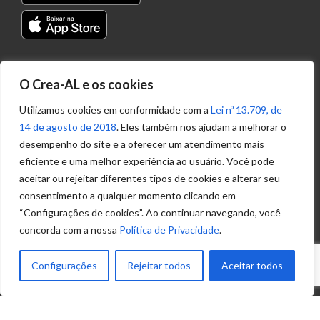
Transparência
O Crea-AL e os cookies
Portal
Acesso à
Utilizamos cookies em conformidade com a
Lei nº 13.709, de
Informação
14 de agosto de 2018
. Eles também nos ajudam a melhorar o
Política de
desempenho do site e a oferecer um atendimento mais
Privacidade de
eficiente e uma melhor experiência ao usuário. Você pode
Dados
aceitar ou rejeitar diferentes tipos de cookies e alterar seu
consentimento a qualquer momento clicando em
“Configurações de cookies”. Ao continuar navegando, você
Ouvidoria
concorda com a nossa
Política de Privacidade
.
(82) 2123 0864
ouvidoria@crea-al.org.br
Configurações
Rejeitar todos
Aceitar todos
Fale Conosco
(82) 2123 0866