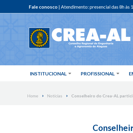
Fale conosco
| Atendimento: presencial das 8h às 1
Skip
to
content
INSTITUCIONAL
PROFISSIONAL
E
Home
Notícias
Conselheiro do Crea-AL partici
Conselheir