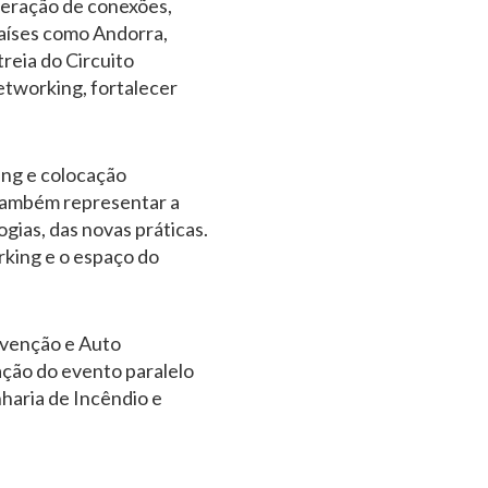
geração de conexões,
países como Andorra,
reia do Circuito
networking, fortalecer
ing e colocação
s também representar a
ias, das novas práticas.
king e o espaço do
evenção e Auto
ção do evento paralelo
haria de Incêndio e