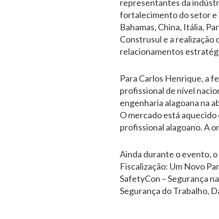
representantes da indústr
fortalecimento do setor e 
Bahamas, China, Itália, Pa
Construsul e a realização 
relacionamentos estratégi
Para Carlos Henrique, a f
profissional de nível naci
engenharia alagoana na ab
O mercado está aquecido 
profissional alagoano. A o
Ainda durante o evento, o
Fiscalização: Um Novo Pa
SafetyCon – Segurança na 
Segurança do Trabalho, Da