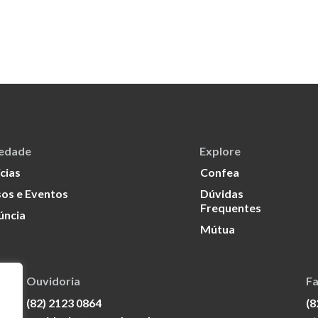
iedade
Explore
cias
Confea
os e Eventos
Dúvidas
Frequentes
úncia
Mútua
Ouvidoria
Fa
(82) 2123 0864
(8