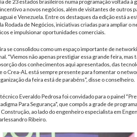
ia de 23 estados brasileiros numa programação voltada à 
incentivo a novos negócios, além de visitantes de outros 
raguai e Venezuela. Entre os destaques da edição está a est
da Rodada de Negócios, iniciativas criadas para ampliar o 
cos e impulsionar oportunidades comerciais.
eira se consolidou como um espaço importante de network
onal. “Viemos não apenas prestigiar essa grande feira, ma
sorção dos conhecimentos aqui apresentados, das tecnolog
e o Crea-AL está sempre presente para fomentar o networ
rganização da feira está de parabéns”, disse o conselheiro.
 técnico Everaldo Pedrosa foi convidado para o painel “Pr
radigma Para Segurança”, que compôs a grade de programa
Construção, ao lado do engenheiro especialista em Engen
rlessandro Ribeiro.