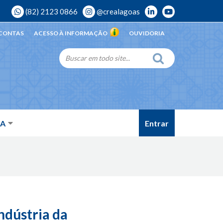
(82) 2123 0866
@crealagoas
 CONTAS
ACESSO À INFORMAÇÃO
OUVIDORIA
Entrar
DA
ndústria da