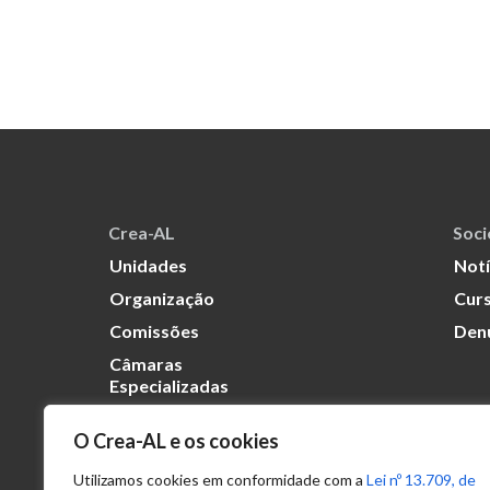
Crea-AL
Soc
Unidades
Notí
Organização
Curs
Comissões
Den
Câmaras
Especializadas
O Crea-AL e os cookies
Transparência
Portal
Utilizamos cookies em conformidade com a
Lei nº 13.709, de