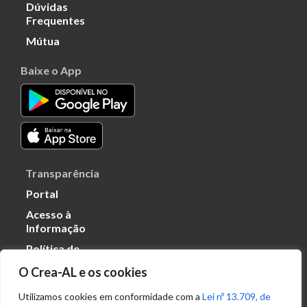
Dúvidas
Frequentes
Mútua
Baixe o App
Transparência
Portal
Acesso à
Informação
Política de
Privacidade de
O Crea-AL e os cookies
Dados
Utilizamos cookies em conformidade com a
Lei nº 13.709, de