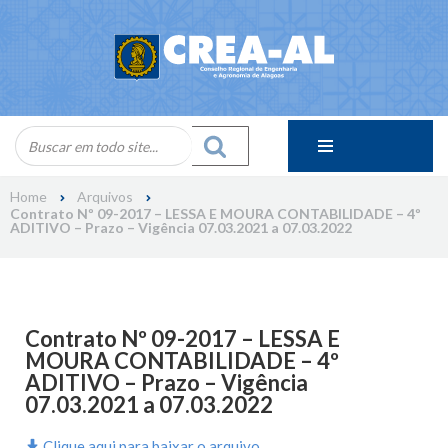
Skip
to
content
Home
Arquivos
Contrato Nº 09-2017 – LESSA E MOURA CONTABILIDADE – 4º
ADITIVO – Prazo – Vigência 07.03.2021 a 07.03.2022
Contrato Nº 09-2017 – LESSA E
MOURA CONTABILIDADE – 4º
ADITIVO – Prazo – Vigência
07.03.2021 a 07.03.2022
Clique aqui para baixar o arquivo