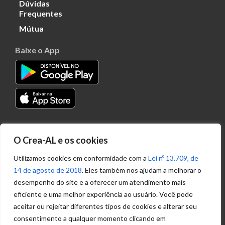
Dúvidas
Frequentes
Mútua
Baixe o App
Transparência
O Crea-AL e os cookies
Portal
Acesso à
Utilizamos cookies em conformidade com a
Lei nº 13.709, de
Informação
14 de agosto de 2018
. Eles também nos ajudam a melhorar o
Política de
desempenho do site e a oferecer um atendimento mais
Privacidade de
eficiente e uma melhor experiência ao usuário. Você pode
Dados
aceitar ou rejeitar diferentes tipos de cookies e alterar seu
consentimento a qualquer momento clicando em