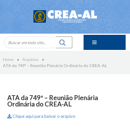
Skip
to
content
Home
Arquivos
ATA da 749ª – Reunião Plenária Ordinária do CREA-AL
ATA da 749ª – Reunião Plenária
Ordinária do CREA-AL
Clique aqui para baixar o arquivo