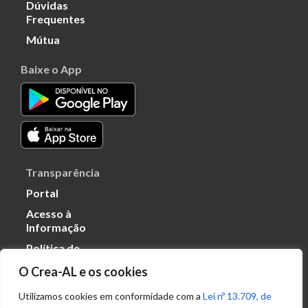
Dúvidas
Frequentes
Mútua
Baixe o App
Transparência
Portal
Acesso à
Informação
Política de
Privacidade de
O Crea-AL e os cookies
Dados
Utilizamos cookies em conformidade com a
Lei nº 13.709, de