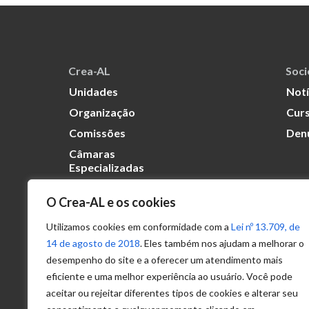
Crea-AL
Soc
Unidades
Notí
Organização
Curs
Comissões
Den
Câmaras
Especializadas
O Crea-AL e os cookies
Transparência
Portal
Utilizamos cookies em conformidade com a
Lei nº 13.709, de
Acesso à
14 de agosto de 2018
. Eles também nos ajudam a melhorar o
Informação
desempenho do site e a oferecer um atendimento mais
eficiente e uma melhor experiência ao usuário. Você pode
Política de
Privacidade de
aceitar ou rejeitar diferentes tipos de cookies e alterar seu
Dados