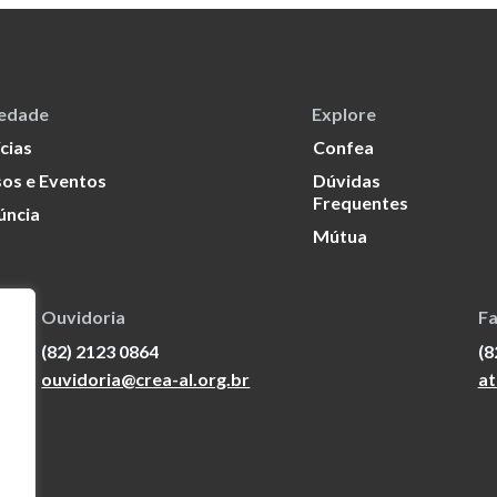
iedade
Explore
cias
Confea
os e Eventos
Dúvidas
Frequentes
úncia
Mútua
Ouvidoria
Fa
(82) 2123 0864
(8
ouvidoria@crea-al.org.br
at