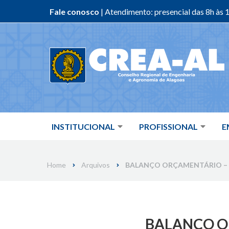
Fale conosco
| Atendimento: presencial das 8h às 1
Skip
to
content
INSTITUCIONAL
PROFISSIONAL
E
Home
Arquivos
BALANÇO ORÇAMENTÁRIO – D
BALANÇO OR