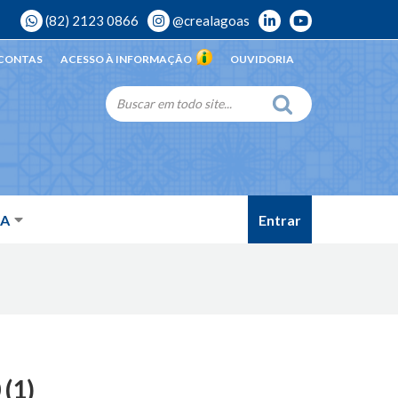
(82) 2123 0866
@crealagoas
 CONTAS
ACESSO À INFORMAÇÃO
OUVIDORIA
Entrar
DA
(1)