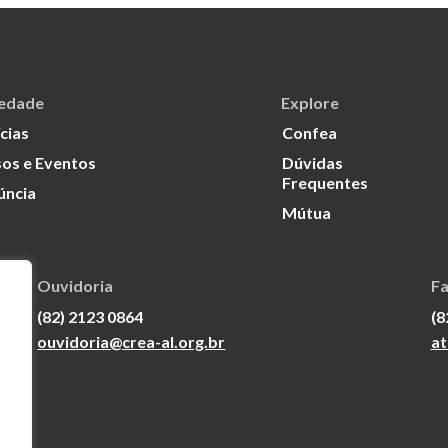
iedade
Explore
cias
Confea
os e Eventos
Dúvidas
Frequentes
úncia
Mútua
Ouvidoria
Fa
(82) 2123 0864
(8
ouvidoria@crea-al.org.br
at