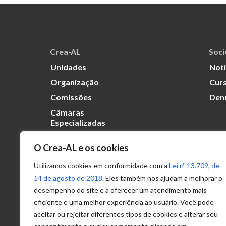
Crea-AL
Soc
Unidades
Notí
Organização
Curs
Comissões
Den
Câmaras
Especializadas
O Crea-AL e os cookies
Transparência
Portal
Utilizamos cookies em conformidade com a
Lei nº 13.709, de
Acesso à
14 de agosto de 2018
. Eles também nos ajudam a melhorar o
Informação
desempenho do site e a oferecer um atendimento mais
eficiente e uma melhor experiência ao usuário. Você pode
Política de
Privacidade de
aceitar ou rejeitar diferentes tipos de cookies e alterar seu
Dados