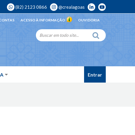
(82) 2123 0866
@crealagoas
 CONTAS
ACESSO À INFORMAÇÃO
OUVIDORIA
Entrar
DA