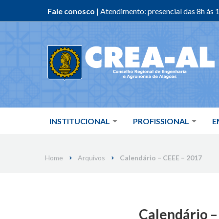
Fale conosco
| Atendimento: presencial das 8h às 1
Skip
to
content
INSTITUCIONAL
PROFISSIONAL
E
Home
Arquivos
Calendário – CEEE – 2017
Calendário –