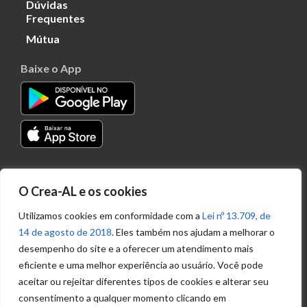
Dúvidas
Frequentes
Mútua
Baixe o App
Transparência
O Crea-AL e os cookies
Portal
Acesso à
Utilizamos cookies em conformidade com a
Lei nº 13.709, de
Informação
14 de agosto de 2018
. Eles também nos ajudam a melhorar o
Política de
desempenho do site e a oferecer um atendimento mais
Privacidade de
eficiente e uma melhor experiência ao usuário. Você pode
Dados
aceitar ou rejeitar diferentes tipos de cookies e alterar seu
consentimento a qualquer momento clicando em