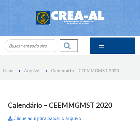
Skip
to
content
Home
Arquivos
Calendário – CEEMMGMST 2020
Calendário – CEEMMGMST 2020
Clique aqui para baixar o arquivo