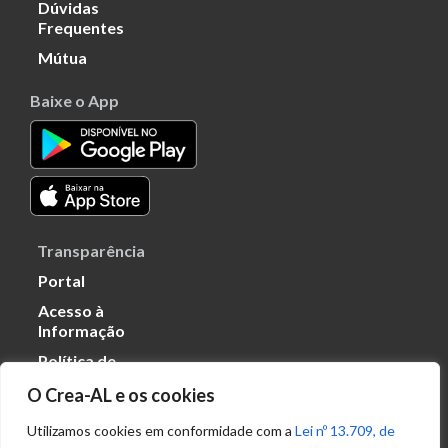
Dúvidas
Frequentes
Mútua
Baixe o App
Transparência
Portal
Acesso à
Informação
Política de
Privacidade de
O Crea-AL e os cookies
Dados
Utilizamos cookies em conformidade com a
Lei nº 13.709, de