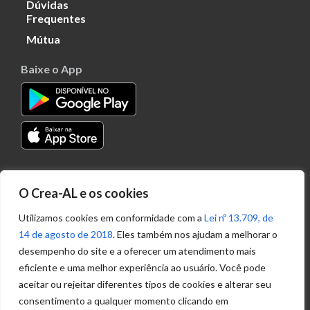
Dúvidas
Frequentes
Mútua
Baixe o App
Transparência
O Crea-AL e os cookies
Portal
Acesso à
Utilizamos cookies em conformidade com a
Lei nº 13.709, de
Informação
14 de agosto de 2018
. Eles também nos ajudam a melhorar o
Política de
desempenho do site e a oferecer um atendimento mais
Privacidade de
eficiente e uma melhor experiência ao usuário. Você pode
Dados
aceitar ou rejeitar diferentes tipos de cookies e alterar seu
consentimento a qualquer momento clicando em