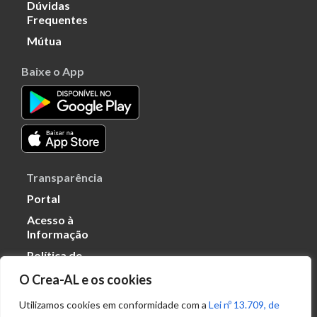
Dúvidas
Frequentes
Mútua
Baixe o App
Transparência
Portal
Acesso à
Informação
Política de
Privacidade de
O Crea-AL e os cookies
Dados
Utilizamos cookies em conformidade com a
Lei nº 13.709, de