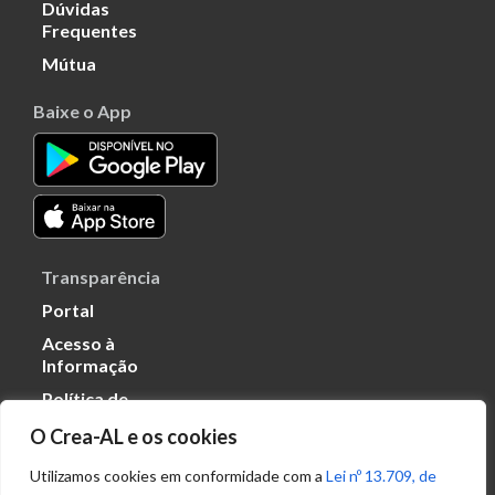
Dúvidas
Frequentes
Mútua
Baixe o App
Transparência
Portal
Acesso à
Informação
Política de
Privacidade de
O Crea-AL e os cookies
Dados
Utilizamos cookies em conformidade com a
Lei nº 13.709, de