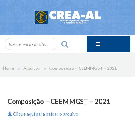
Skip
to
content
Home
Arquivos
Composição – CEEMMGST – 2021
Composição – CEEMMGST – 2021
Clique aqui para baixar o arquivo