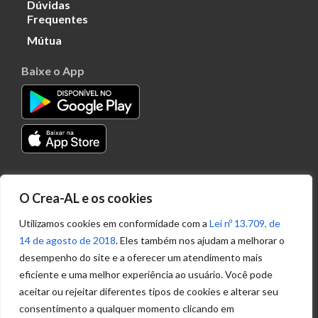
Dúvidas
Frequentes
Mútua
Baixe o App
Transparência
O Crea-AL e os cookies
Portal
Acesso à
Utilizamos cookies em conformidade com a
Lei nº 13.709, de
Informação
14 de agosto de 2018
. Eles também nos ajudam a melhorar o
Política de
desempenho do site e a oferecer um atendimento mais
Privacidade de
eficiente e uma melhor experiência ao usuário. Você pode
Dados
aceitar ou rejeitar diferentes tipos de cookies e alterar seu
consentimento a qualquer momento clicando em