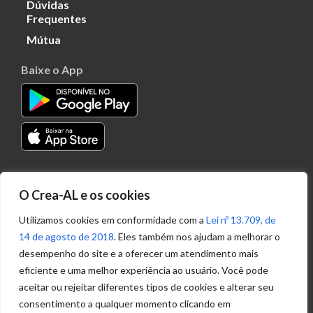
Dúvidas
Frequentes
Mútua
Baixe o App
Transparência
O Crea-AL e os cookies
Portal
Acesso à
Utilizamos cookies em conformidade com a
Lei nº 13.709, de
Informação
14 de agosto de 2018
. Eles também nos ajudam a melhorar o
Política de
desempenho do site e a oferecer um atendimento mais
Privacidade de
eficiente e uma melhor experiência ao usuário. Você pode
Dados
aceitar ou rejeitar diferentes tipos de cookies e alterar seu
consentimento a qualquer momento clicando em