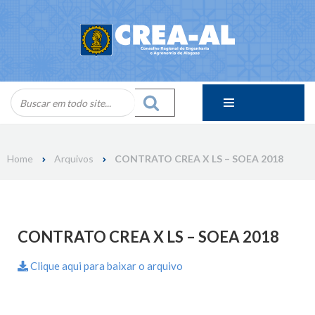
Skip
to
content
Home
Arquivos
CONTRATO CREA X LS – SOEA 2018
CONTRATO CREA X LS – SOEA 2018
Clique aqui para baixar o arquivo