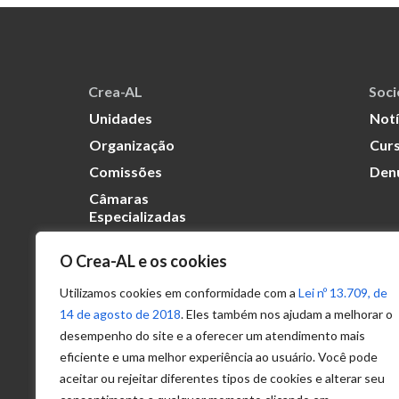
Crea-AL
Soc
Unidades
Notí
Organização
Curs
Comissões
Den
Câmaras
Especializadas
O Crea-AL e os cookies
Transparência
Portal
Utilizamos cookies em conformidade com a
Lei nº 13.709, de
Acesso à
14 de agosto de 2018
. Eles também nos ajudam a melhorar o
Informação
desempenho do site e a oferecer um atendimento mais
eficiente e uma melhor experiência ao usuário. Você pode
Política de
Privacidade de
aceitar ou rejeitar diferentes tipos de cookies e alterar seu
Dados