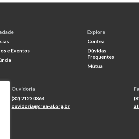
iedade
Explore
cias
Confea
os e Eventos
Dúvidas
Frequentes
úncia
Mútua
Ouvidoria
Fa
(82) 2123 0864
(8
ouvidoria@crea-al.org.br
at