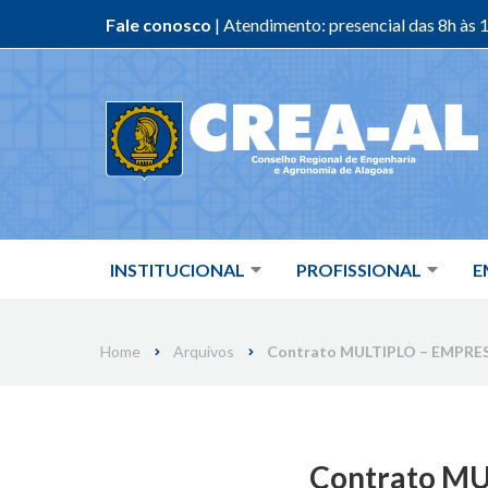
Fale conosco
| Atendimento: presencial das 8h às 1
Skip
to
content
INSTITUCIONAL
PROFISSIONAL
E
Home
Arquivos
Contrato MULTIPLO – EMPRESA
Contrato M