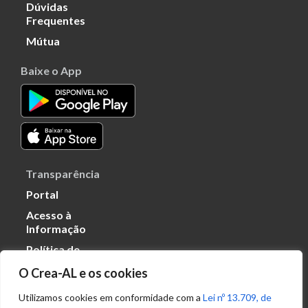
Dúvidas
Frequentes
Mútua
Baixe o App
Transparência
Portal
Acesso à
Informação
Política de
Privacidade de
O Crea-AL e os cookies
Dados
Utilizamos cookies em conformidade com a
Lei nº 13.709, de