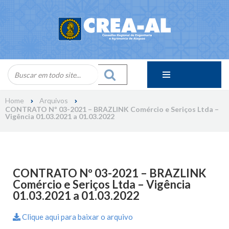
Skip
to
content
Home
Arquivos
CONTRATO Nº 03-2021 – BRAZLINK Comércio e Seriços Ltda –
Vigência 01.03.2021 a 01.03.2022
CONTRATO Nº 03-2021 – BRAZLINK
Comércio e Seriços Ltda – Vigência
01.03.2021 a 01.03.2022
Clique aqui para baixar o arquivo