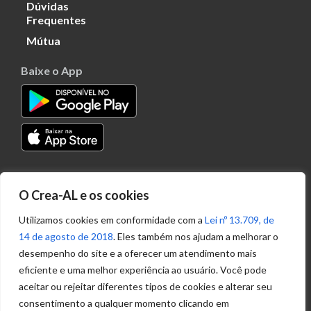
Dúvidas
Frequentes
Mútua
Baixe o App
Transparência
O Crea-AL e os cookies
Portal
Acesso à
Utilizamos cookies em conformidade com a
Lei nº 13.709, de
Informação
14 de agosto de 2018
. Eles também nos ajudam a melhorar o
Política de
desempenho do site e a oferecer um atendimento mais
Privacidade de
eficiente e uma melhor experiência ao usuário. Você pode
Dados
aceitar ou rejeitar diferentes tipos de cookies e alterar seu
consentimento a qualquer momento clicando em