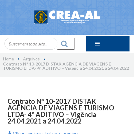
Skip
to
content
Home
Arquivos
Contrato Nº 10-2017 DISTAK AGÊNCIA DE VIAGENS E
TURISMO LTDA- 4º ADITIVO – Vigência 24.04.2021 a 24.04.2022
Contrato Nº 10-2017 DISTAK
AGÊNCIA DE VIAGENS E TURISMO
LTDA- 4º ADITIVO – Vigência
24.04.2021 a 24.04.2022
Clique aqui para baixar o arquivo