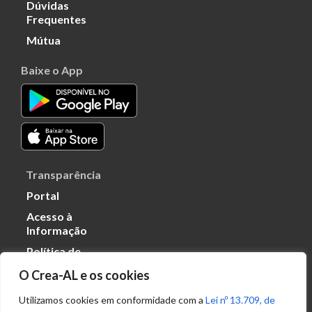
Dúvidas
Frequentes
Mútua
Baixe o App
Transparência
Portal
Acesso à
Informação
Política de
Privacidade de
O Crea-AL e os cookies
Dados
Utilizamos cookies em conformidade com a
Lei nº 13.709, de