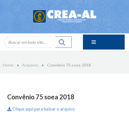
Skip
to
content
Home
Arquivos
Convênio 75 soea 2018
Convênio 75 soea 2018
Clique aqui para baixar o arquivo