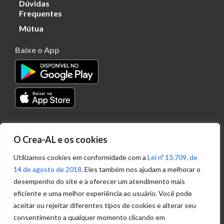
Dúvidas
Frequentes
Mútua
Baixe o App
Transparência
O Crea-AL e os cookies
Portal
Acesso à
Utilizamos cookies em conformidade com a
Lei nº 13.709, de
Informação
14 de agosto de 2018
. Eles também nos ajudam a melhorar o
Política de
desempenho do site e a oferecer um atendimento mais
Privacidade de
eficiente e uma melhor experiência ao usuário. Você pode
Dados
aceitar ou rejeitar diferentes tipos de cookies e alterar seu
consentimento a qualquer momento clicando em