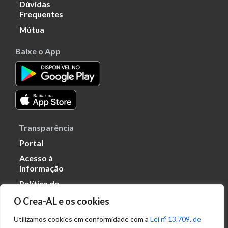
Dúvidas
Frequentes
Mútua
Baixe o App
Transparência
Portal
Acesso à
Informação
Política de
Privacidade de
O Crea-AL e os cookies
Dados
Utilizamos cookies em conformidade com a
Lei nº 13.709, de