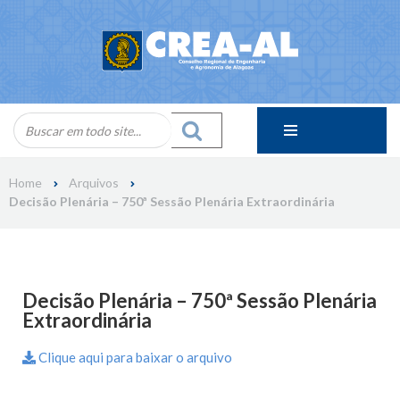
Skip
to
content
Home
Arquivos
Decisão Plenária – 750ª Sessão Plenária Extraordinária
Decisão Plenária – 750ª Sessão Plenária
Extraordinária
Clique aqui para baixar o arquivo