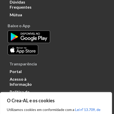
Dúvidas
Frequentes
Mútua
Baixe o App
Transparência
Portal
Acesso à
Informação
Política de
Privacidade de
O Crea-AL e os cookies
Dados
Utilizamos cookies em conformidade com a
Lei nº 13.709, de