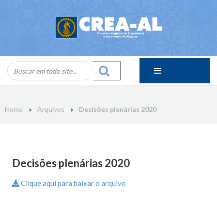
Skip
to
content
Home
Arquivos
Decisões plenárias 2020
Decisões plenárias 2020
Clique aqui para baixar o arquivo