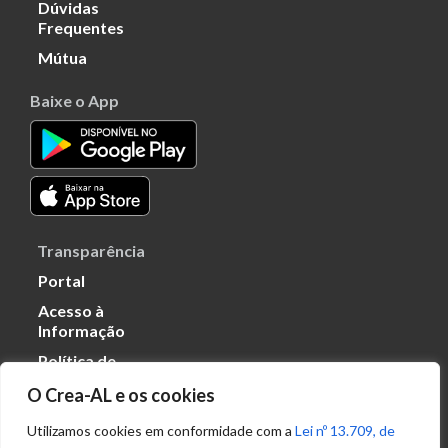
Dúvidas
Frequentes
Mútua
Baixe o App
Transparência
Portal
Acesso à
Informação
Política de
Privacidade de
O Crea-AL e os cookies
Dados
Utilizamos cookies em conformidade com a
Lei nº 13.709, de