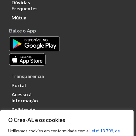
Dúvidas
Frequentes
Mútua
Baixe o App
Transparência
Portal
Acesso à
Informação
Política de
Privacidade de
O Crea-AL e os cookies
Dados
Utilizamos cookies em conformidade com a
Lei nº 13.709, de