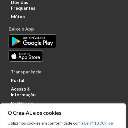
Dúvidas
Frequentes
Mútua
Baixe o App
Transparência
Portal
Acesso à
Informação
Política de
Privacidade de
O Crea-AL e os cookies
Dados
Utilizamos cookies em conformidade com a
Lei nº 13.709, de