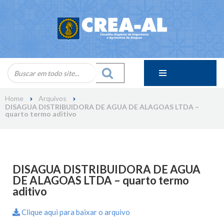
Skip
to
content
Home
Arquivos
DISAGUA DISTRIBUIDORA DE AGUA DE ALAGOAS LTDA –
quarto termo aditivo
DISAGUA DISTRIBUIDORA DE AGUA
DE ALAGOAS LTDA – quarto termo
aditivo
Clique aqui para baixar o arquivo