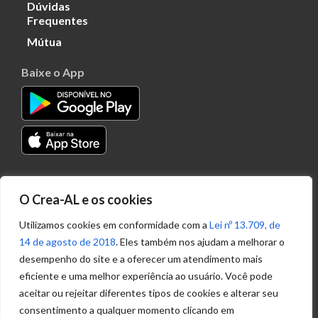
Dúvidas
Frequentes
Mútua
Baixe o App
Transparência
O Crea-AL e os cookies
Portal
Acesso à
Utilizamos cookies em conformidade com a
Lei nº 13.709, de
Informação
14 de agosto de 2018
. Eles também nos ajudam a melhorar o
Política de
desempenho do site e a oferecer um atendimento mais
Privacidade de
eficiente e uma melhor experiência ao usuário. Você pode
Dados
aceitar ou rejeitar diferentes tipos de cookies e alterar seu
consentimento a qualquer momento clicando em