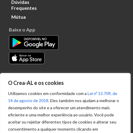
Dúvidas
Frequentes
Mútua
Baixe o App
Transparência
O Crea-AL e os cookies
Portal
Acesso à
Utilizamos cookies em conformidade com a
Lei nº 13.709, de
Informação
14 de agosto de 2018
. Eles também nos ajudam a melhorar o
Política de
desempenho do site e a oferecer um atendimento mais
Privacidade de
eficiente e uma melhor experiência ao usuário. Você pode
Dados
aceitar ou rejeitar diferentes tipos de cookies e alterar seu
consentimento a qualquer momento clicando em