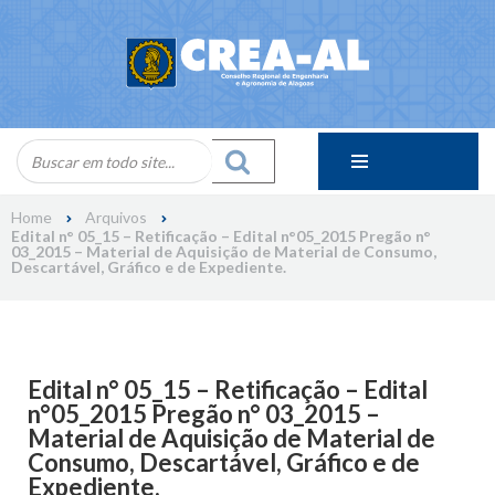
Skip
to
content
Home
Arquivos
Edital n° 05_15 – Retificação – Edital n°05_2015 Pregão n°
03_2015 – Material de Aquisição de Material de Consumo,
Descartável, Gráfico e de Expediente.
Edital n° 05_15 – Retificação – Edital
n°05_2015 Pregão n° 03_2015 –
Material de Aquisição de Material de
Consumo, Descartável, Gráfico e de
Expediente.