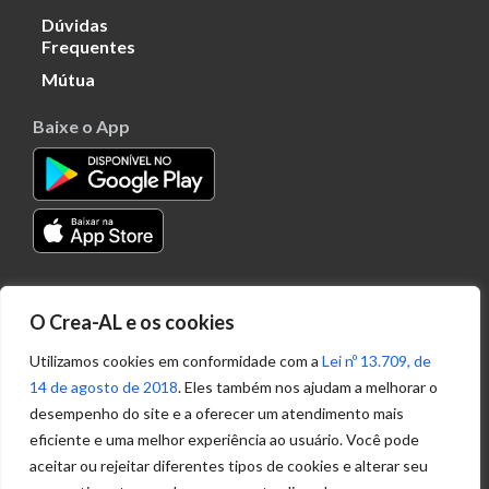
Dúvidas
Frequentes
Mútua
Baixe o App
Transparência
O Crea-AL e os cookies
Portal
Acesso à
Utilizamos cookies em conformidade com a
Lei nº 13.709, de
Informação
14 de agosto de 2018
. Eles também nos ajudam a melhorar o
Política de
desempenho do site e a oferecer um atendimento mais
Privacidade de
eficiente e uma melhor experiência ao usuário. Você pode
Dados
aceitar ou rejeitar diferentes tipos de cookies e alterar seu