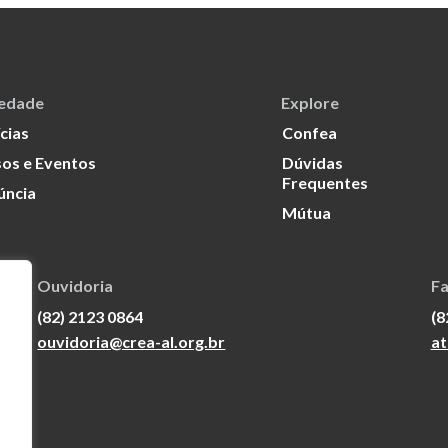
iedade
Explore
cias
Confea
os e Eventos
Dúvidas
Frequentes
úncia
Mútua
Ouvidoria
Fa
(82) 2123 0864
(8
ouvidoria@crea-al.org.br
at