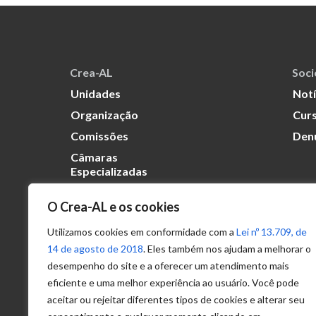
Crea-AL
Soc
Unidades
Notí
Organização
Curs
Comissões
Den
Câmaras
Especializadas
O Crea-AL e os cookies
Transparência
Portal
Utilizamos cookies em conformidade com a
Lei nº 13.709, de
Acesso à
14 de agosto de 2018
. Eles também nos ajudam a melhorar o
Informação
desempenho do site e a oferecer um atendimento mais
eficiente e uma melhor experiência ao usuário. Você pode
Política de
Privacidade de
aceitar ou rejeitar diferentes tipos de cookies e alterar seu
Dados