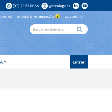
(82) 2123 0866
@crealagoas
 CONTAS
ACESSO À INFORMAÇÃO
OUVIDORIA
Entrar
DA