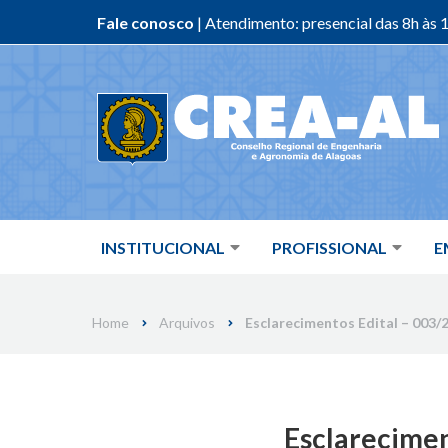
Fale conosco
| Atendimento: presencial das 8h às 1
Skip
to
content
INSTITUCIONAL
PROFISSIONAL
E
Home
Arquivos
Esclarecimentos Edital – 003/
Esclarecimen