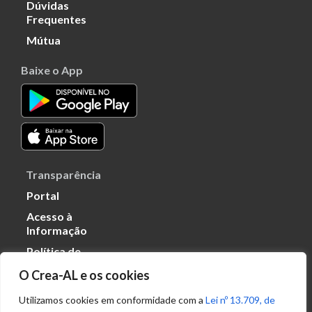
Dúvidas
Frequentes
Mútua
Baixe o App
Transparência
Portal
Acesso à
Informação
Política de
Privacidade de
O Crea-AL e os cookies
Dados
Utilizamos cookies em conformidade com a
Lei nº 13.709, de