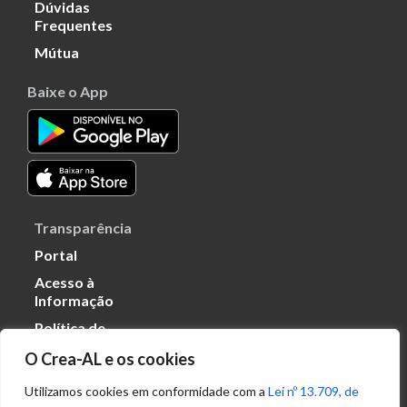
Dúvidas
Frequentes
Mútua
Baixe o App
Transparência
Portal
Acesso à
Informação
Política de
Privacidade de
O Crea-AL e os cookies
Dados
Utilizamos cookies em conformidade com a
Lei nº 13.709, de