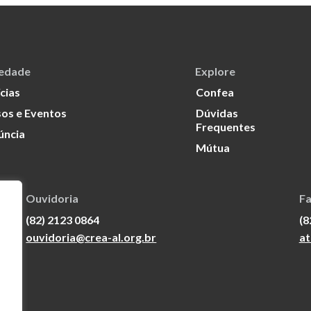
iedade
Explore
cias
Confea
os e Eventos
Dúvidas
Frequentes
úncia
Mútua
Ouvidoria
Fa
(82) 2123 0864
(8
ouvidoria@crea-al.org.br
at