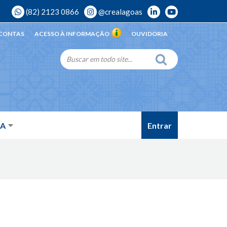
(82) 2123 0866
@crealagoas
 CONTAS
ACESSO À INFORMAÇÃO
OUVIDORIA
Entrar
DA