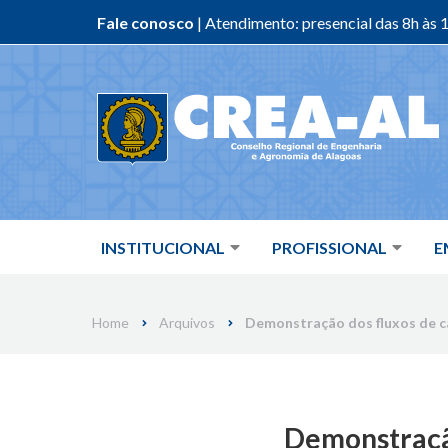
Fale conosco
| Atendimento: presencial das 8h às 1
Skip
to
content
INSTITUCIONAL
PROFISSIONAL
E
Home
Arquivos
Demonstração dos fluxos de c
Demonstração