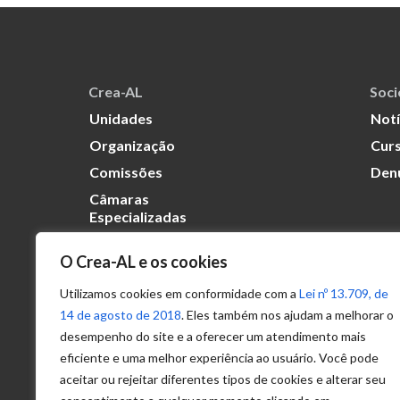
Crea-AL
Soc
Unidades
Notí
Organização
Curs
Comissões
Den
Câmaras
Especializadas
O Crea-AL e os cookies
Transparência
Portal
Utilizamos cookies em conformidade com a
Lei nº 13.709, de
Acesso à
14 de agosto de 2018
. Eles também nos ajudam a melhorar o
Informação
desempenho do site e a oferecer um atendimento mais
eficiente e uma melhor experiência ao usuário. Você pode
Política de
Privacidade de
aceitar ou rejeitar diferentes tipos de cookies e alterar seu
Dados