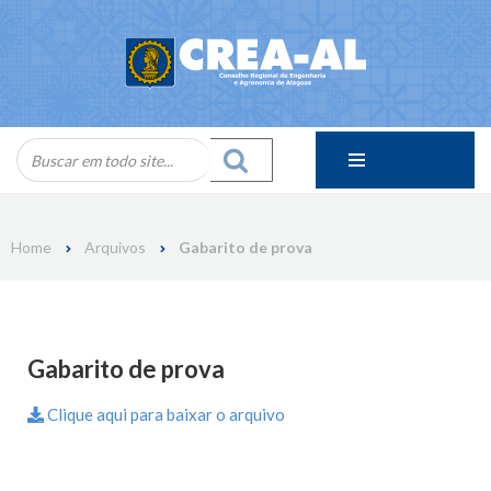
Skip
to
content
Home
Arquivos
Gabarito de prova
Gabarito de prova
Clique aqui para baixar o arquivo