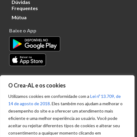
Dúvidas
Frequentes
Mútua
Baixe o App
Transparência
O Crea-AL e os cookies
Portal
Acesso à
Utilizamos cookies em conformidade com a
Lei nº 13.709, de
Informação
14 de agosto de 2018
. Eles também nos ajudam a melhorar o
Política de
desempenho do site e a oferecer um atendimento mais
Privacidade de
eficiente e uma melhor experiência ao usuário. Você pode
Dados
aceitar ou rejeitar diferentes tipos de cookies e alterar seu
consentimento a qualquer momento clicando em