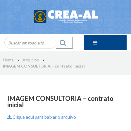
Skip
to
content
Home
Arquivos
IMAGEM CONSULTORIA – contrato inicial
IMAGEM CONSULTORIA – contrato
inicial
Clique aqui para baixar o arquivo