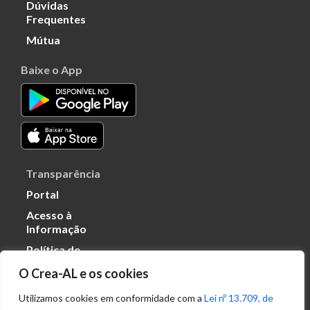
Dúvidas
Frequentes
Mútua
Baixe o App
Transparência
Portal
Acesso à
Informação
Política de
Privacidade de
O Crea-AL e os cookies
Dados
Utilizamos cookies em conformidade com a
Lei nº 13.709, de