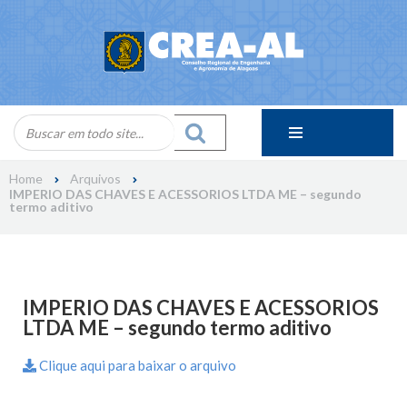
Skip
to
content
Home
Arquivos
IMPERIO DAS CHAVES E ACESSORIOS LTDA ME – segundo
termo aditivo
IMPERIO DAS CHAVES E ACESSORIOS
LTDA ME – segundo termo aditivo
Clique aqui para baixar o arquivo