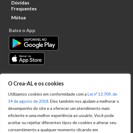
Dúvidas
Frequentes
Mútua
Baixe o App
Transparência
O Crea-AL e os cookies
Portal
Acesso à
Utilizamos cookies em conformidade com a
Lei nº 13.709, de
Informação
14 de agosto de 2018
. Eles também nos ajudam a melhorar o
Política de
desempenho do site e a oferecer um atendimento mais
Privacidade de
eficiente e uma melhor experiência ao usuário. Você pode
Dados
aceitar ou rejeitar diferentes tipos de cookies e alterar seu
consentimento a qualquer momento clicando em