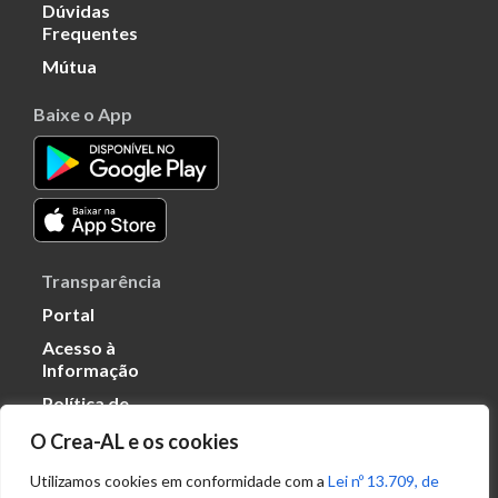
Dúvidas
Frequentes
Mútua
Baixe o App
Transparência
Portal
Acesso à
Informação
Política de
Privacidade de
O Crea-AL e os cookies
Dados
Utilizamos cookies em conformidade com a
Lei nº 13.709, de