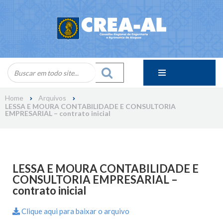
Skip
to
content
Home
Arquivos
LESSA E MOURA CONTABILIDADE E CONSULTORIA
EMPRESARIAL – contrato inicial
LESSA E MOURA CONTABILIDADE E
CONSULTORIA EMPRESARIAL –
contrato inicial
Clique aqui para baixar o arquivo