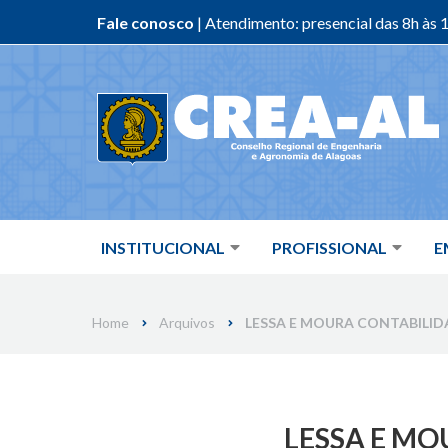
Fale conosco
| Atendimento: presencial das 8h às 1
Skip
to
content
INSTITUCIONAL
PROFISSIONAL
E
Home
Arquivos
LESSA E MOURA CONTABILIDAD
LESSA E MO