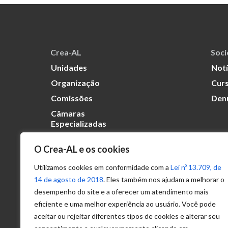
Crea-AL
Soc
Unidades
Notí
Organização
Curs
Comissões
Den
Câmaras
Especializadas
O Crea-AL e os cookies
Transparência
Portal
Utilizamos cookies em conformidade com a
Lei nº 13.709, de
Acesso à
14 de agosto de 2018
. Eles também nos ajudam a melhorar o
Informação
desempenho do site e a oferecer um atendimento mais
eficiente e uma melhor experiência ao usuário. Você pode
Política de
Privacidade de
aceitar ou rejeitar diferentes tipos de cookies e alterar seu
Dados