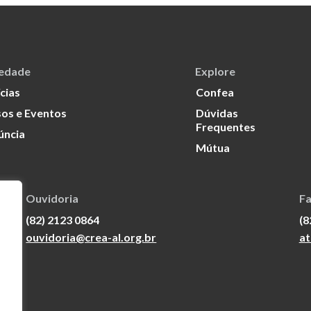
iedade
Explore
cias
Confea
os e Eventos
Dúvidas
Frequentes
úncia
Mútua
Ouvidoria
Fa
(82) 2123 0864
(8
ouvidoria@crea-al.org.br
at