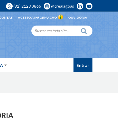
(82) 2123 0866
@crealagoas
 CONTAS
ACESSO À INFORMAÇÃO
OUVIDORIA
Entrar
DA
ORIA