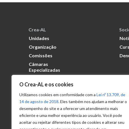
Crea-AL
Soc
Unidades
Notí
Organização
Curs
Comissões
Den
Câmaras
Especializadas
O Crea-AL e os cookies
Transparência
Portal
Utilizamos cookies em conformidade com a
Lei nº 13.709, de
Acesso à
14 de agosto de 2018
. Eles também nos ajudam a melhorar o
Informação
desempenho do site e a oferecer um atendimento mais
eficiente e uma melhor experiência ao usuário. Você pode
Política de
Privacidade de
aceitar ou rejeitar diferentes tipos de cookies e alterar seu
Dados