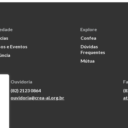
iedade
Explore
cias
Confea
os e Eventos
Dúvidas
Frequentes
úncia
Mútua
Ouvidoria
Fa
(82) 2123 0864
(8
ouvidoria@crea-al.org.br
at