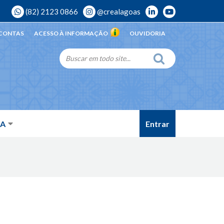
(82) 2123 0866
@crealagoas
 CONTAS
ACESSO À INFORMAÇÃO
OUVIDORIA
Entrar
DA