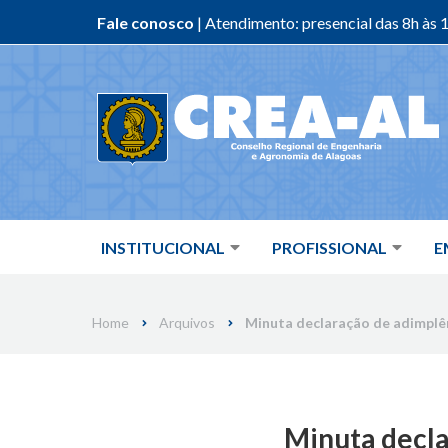
Fale conosco
| Atendimento: presencial das 8h às 1
Skip
to
content
INSTITUCIONAL
PROFISSIONAL
E
Home
Arquivos
Minuta declaração de adimplê
Minuta decla