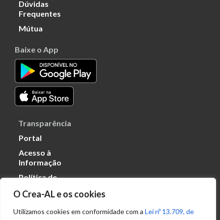
Dúvidas
Frequentes
Mútua
Baixe o App
Transparência
Portal
Acesso à
Informação
Política de
Privacidade de
O Crea-AL e os cookies
Dados
Utilizamos cookies em conformidade com a
Lei nº 13.709, de